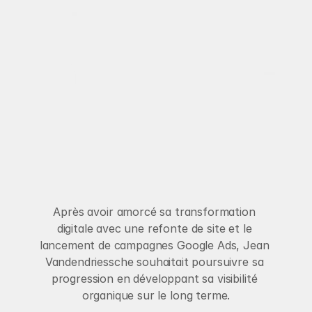
Disponible pour de nouveaux projets
Projets
Services
À propos de nous
J
e
a
n
V
a
n
d
e
n
d
r
i
e
s
s
c
h
Blog
e
–
S
E
O
Contact
Après avoir amorcé sa transformation 
digitale avec une refonte de site et le 
lancement de campagnes Google Ads, Jean 
Vandendriessche souhaitait poursuivre sa 
progression en développant sa visibilité 
organique sur le long terme.
