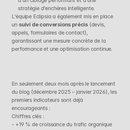
à un ciblage performant et à une 
stratégie d’enchères intelligente.
L’équipe Eclipsia a également mis en place 
un 
suivi de conversions précis
 (devis, 
appels, formulaires de contact), 
garantissant une mesure concrète de la 
performance et une optimisation continue.
SEO
5 Janvier 2026
L
e
s
p
r
e
m
i
e
r
s
r
é
s
u
l
t
a
t
s
En seulement deux mois après le lancement 
du blog (décembre 2025 – janvier 2026), les 
premiers indicateurs sont déjà 
encourageants :
Chiffres clés :

- +19 % de croissance du trafic organique 