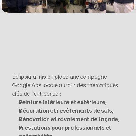
L
a
s
t
r
a
t
é
g
i
e
m
i
s
e
e
n
p
l
a
c
e
Eclipsia a mis en place une campagne 
Google Ads locale autour des thématiques 
clés de l’entreprise :
Peinture intérieure et extérieure
,
Décoration et revêtements de sols
,
Rénovation et ravalement de façade
,
Prestations pour professionnels et 