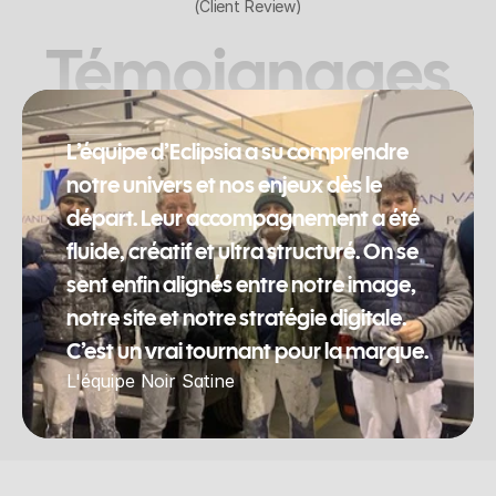
(Client Review)
Témoignages
L’équipe d’Eclipsia a su comprendre 
notre univers et nos enjeux dès le 
départ. Leur accompagnement a été 
fluide, créatif et ultra structuré. On se 
sent enfin alignés entre notre image, 
notre site et notre stratégie digitale. 
C’est un vrai tournant pour la marque.
L'équipe Noir Satine