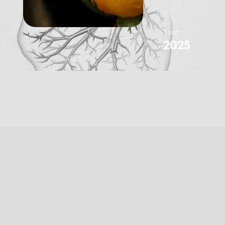
Year
A
i
r
+
N
o
r
d
/
I
D
F
-
S
E
O
2025
Navigation
À propos de nous