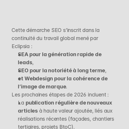
U
n
e
d
y
n
a
m
i
q
u
e
d
e
c
r
o
i
s
s
a
n
c
e
c
o
n
t
i
n
u
e
Cette démarche SEO s’inscrit dans la 
continuité du travail global mené par 
Eclipsia :
SEA pour la génération rapide de 
leads
,
SEO pour la notoriété à long terme
,
et Webdesign pour la cohérence de 
l’image de marque
.
Les prochaines étapes de 2026 incluent :
La 
publication régulière de nouveaux 
articles
 à haute valeur ajoutée, liés aux 
réalisations récentes (façades, chantiers 
tertiaires, projets BtoC).